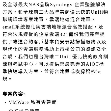
及全球最大NAS品牌Synology 企業整體解決
InTimeSec
方案，和全球前三大品牌美商優比快的Unifi物
IT 委外/建置
聯網環境專案建置，雲端地端混合建置，
廠辦建置 (專案)
email系統優化與雲端地端混合高效搭配，及
資訊委外 (人力)
符合法規遵從的企業雲端321備份我們甚至提
【部落格】
供了維運合約客戶基本資安弱點掃描服務以及
【更新資訊】
現代化的雲端服務協助上市櫃公司的資訊安全
合規，我們也是台灣唯二Unifi優比快的教育訓
練與考試中心，可以提供您最完善的AIOT標
準快速導入方案，並符合建築或機房稽核法
規。
專案內容:
VMWare
私有雲建置