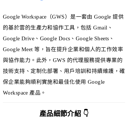
Google Work Space
Microsoft 365
Google Workspace
（
GWS
）是一套由
Google
提供
資訊運用
的基於雲的生產力和協作工具，包括
Gmail
、
資訊防護
Google Drive
、
Google Docs
、
Google Sheets
、
雲+地服務
Google Meet
等，旨在提升企業和個人的工作效率
Asana
InTimeSec
與協作能力。此外，
GWS
的代理服務提供專業的
IT 委外/建置
技術支持、定制化部署、用戶培訓和持續維護，確
【部落格】
保企業能夠順利實施和最佳化使用
Google
【更新資訊】
Workspace
產品。
產品細節介紹 👇