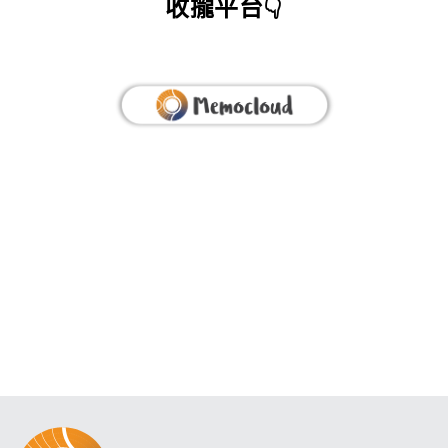
收攏平台👇