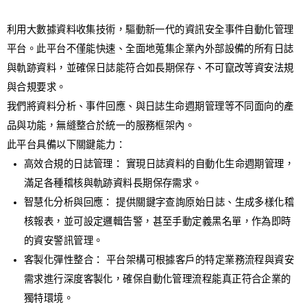
檔案安全/加密
利用大數據資料收集技術，驅動新一代的資訊安全事件自動化管理
端點資產盤點
平台。此平台不僅能快速、全面地蒐集企業內外部設備的所有日誌
LogMaster
與軌跡資料，並確保日誌能符合如長期保存、不可竄改等資安法規
雲+地服務
與合規要求。
Asana
我們將資料分析、事件回應、與日誌生命週期管理等不同面向的產
InTimeSec
品與功能，無縫整合於統一的服務框架內。
此平台具備以下關鍵能力：
IT 委外/建置
高效合規的日誌管理： 實現日誌資料的自動化生命週期管理，
【部落格】
滿足各種稽核與軌跡資料長期保存需求。
【更新資訊】
智慧化分析與回應： 提供關鍵字查詢原始日誌、生成多樣化稽
核報表，並可設定邏輯告警，甚至手動定義黑名單，作為即時
的資安警訊管理。
客製化彈性整合： 平台架構可根據客戶的特定業務流程與資安
需求進行深度客製化，確保自動化管理流程能真正符合企業的
獨特環境。