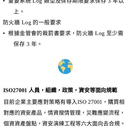
•
重要系統
Log
類型及保存期限要求保存
3
年以
上。
防火牆
Log
的一般要求
•
根據金管會的裁罰書要求，防火牆
Log
至少需
保存
3
年。
ISO27001
⼈
員，組織，政策，資安等⾯向規範
⽬前企業主要應對策略有導入
ISO
27001
，購買相
對應的資安產品，情資搜情管理，
災難應變流程，
個資資產盤點，資安演練⼯程等六⼤⾯向去合規。