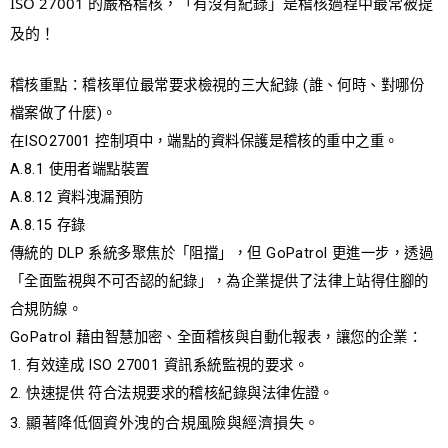
ISO 27001 的嚴格稽核，「有沒有紀錄」是稽核過程中最常被提
InTimeSec
及的！
IT 委外/建置
【部落格】
稽核重點：稽核單位最常要求檢視的三大紀錄 (誰、何時、對哪份
檔案做了什麼)。
📌合規指南在這裡！
在ISO27001 控制項中，端點的資料保護是稽核的重中之重。
📌 Acronis新世代資安與合規的黃金標準
A.8.1 使用者端點裝置
📌 EDR、MDR是什麼？資安服務差異、使用情境、推薦產品全
A.8.12 資料洩漏預防
攻略
A.8.15 存錄
📌減少30%不必要會議？Asana 3 關鍵提升團隊生產力
傳統的 DLP 系統多聚焦於「阻擋」，但 GoPatrol 更進一步，透過
📌 為什麼 Threat Hunting 非常重要? ​
「全面監視與不可否認的紀錄」，為企業提供了法律上站得住腳的
📌 集時安全結合 MDE，推出最新 MDR 整合平台，全面定義
合規防線。
MDR 服務等級
GoPatrol 藉由智慧加密、全面稽核與自動化報表，讓您的企業：
【更新資訊】
1. 有效達成 ISO 27001 資訊系統監視的要求。
2. 快速提供 符合法規要求的稽核紀錄與法律佐證。
3. 顯著降低個資外洩的合規風險與經濟損失。