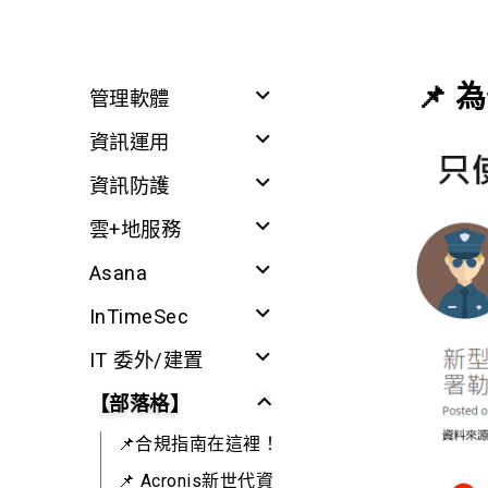
📌 為
管理軟體
資訊運用
資訊防護
雲+地服務
Asana
InTimeSec
IT 委外/建置
【部落格】
📌合規指南在這裡！
📌 Acronis新世代資