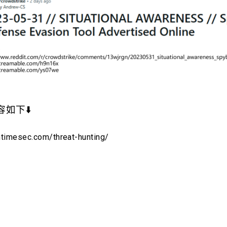
如下⬇️
intimesec.com/threat-hunting/